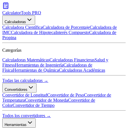
CalculatorTools PRO
Calculadoras
Calculadora Científica
Calculadora de Porcentaje
Calculadora de
IMC
Calculadora de Hipoteca
Interés Compuesto
Calculadora de
Propina
Categorías
Calculadoras Matemáticas
Calculadoras Financieras
Salud y
Fitness
Herramientas de Ingeniería
Calculadoras de
Física
Herramientas de Química
Calculadoras Académicas
Todas las calculadoras →
Convertidores
Convertidor de Longitud
Convertidor de Peso
Convertidor de
Temperatura
Convertidor de Moneda
Convertidor de
Color
Convertidor de Tiempo
Todos los convertidores →
Herramientas