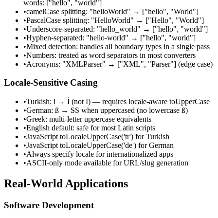
words: ["hello", "world"]
•
camelCase splitting: "helloWorld" → ["hello", "World"]
•
PascalCase splitting: "HelloWorld" → ["Hello", "World"]
•
Underscore-separated: "hello_world" → ["hello", "world"]
•
Hyphen-separated: "hello-world" → ["hello", "world"]
•
Mixed detection: handles all boundary types in a single pass
•
Numbers: treated as word separators in most converters
•
Acronyms: "XMLParser" → ["XML", "Parser"] (edge case)
Locale-Sensitive Casing
•
Turkish: i → İ (not I) — requires locale-aware toUpperCase
•
German: ß → SS when uppercased (no lowercase ß)
•
Greek: multi-letter uppercase equivalents
•
English default: safe for most Latin scripts
•
JavaScript toLocaleUpperCase('tr') for Turkish
•
JavaScript toLocaleUpperCase('de') for German
•
Always specify locale for internationalized apps
•
ASCII-only mode available for URL/slug generation
Real-World Applications
Software Development