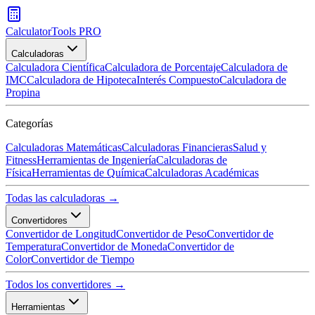
CalculatorTools PRO
Calculadoras
Calculadora Científica
Calculadora de Porcentaje
Calculadora de
IMC
Calculadora de Hipoteca
Interés Compuesto
Calculadora de
Propina
Categorías
Calculadoras Matemáticas
Calculadoras Financieras
Salud y
Fitness
Herramientas de Ingeniería
Calculadoras de
Física
Herramientas de Química
Calculadoras Académicas
Todas las calculadoras →
Convertidores
Convertidor de Longitud
Convertidor de Peso
Convertidor de
Temperatura
Convertidor de Moneda
Convertidor de
Color
Convertidor de Tiempo
Todos los convertidores →
Herramientas