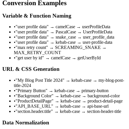
Conversion Examples
Variable & Function Naming
•
"user profile data" → camelCase → userProfileData
•
"user profile data" → PascalCase → UserProfileData
•
"user profile data" → snake_case → user_profile_data
•
"user profile data" → kebab-case → user-profile-data
•
"max retry count" → SCREAMING_SNAKE →
MAX_RETRY_COUNT
•
"get user by id" → camelCase → getUserById
URL & CSS Generation
•
"My Blog Post Title 2024" → kebab-case → my-blog-post-
title-2024
•
"Primary Button" → kebab-case → primary-button
•
"Background Color" → kebab-case → background-color
•
"ProductDetailPage" → kebab-case → product-detail-page
•
"API_BASE_URL" → kebab-case → api-base-url
•
"section.header.title" → kebab-case → section-header-title
Data Normalization