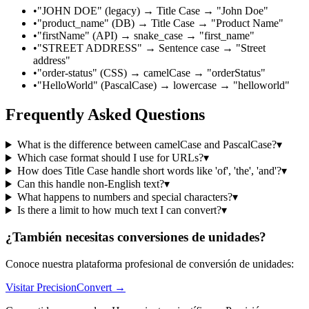
•
"JOHN DOE" (legacy) → Title Case → "John Doe"
•
"product_name" (DB) → Title Case → "Product Name"
•
"firstName" (API) → snake_case → "first_name"
•
"STREET ADDRESS" → Sentence case → "Street
address"
•
"order-status" (CSS) → camelCase → "orderStatus"
•
"HelloWorld" (PascalCase) → lowercase → "helloworld"
Frequently Asked Questions
What is the difference between camelCase and PascalCase?
▾
Which case format should I use for URLs?
▾
How does Title Case handle short words like 'of', 'the', 'and'?
▾
Can this handle non-English text?
▾
What happens to numbers and special characters?
▾
Is there a limit to how much text I can convert?
▾
¿También necesitas conversiones de unidades?
Conoce nuestra plataforma profesional de conversión de unidades:
Visitar PrecisionConvert →