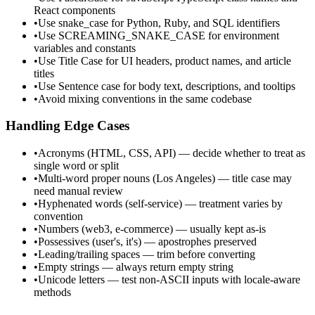
React components
•
Use snake_case for Python, Ruby, and SQL identifiers
•
Use SCREAMING_SNAKE_CASE for environment
variables and constants
•
Use Title Case for UI headers, product names, and article
titles
•
Use Sentence case for body text, descriptions, and tooltips
•
Avoid mixing conventions in the same codebase
Handling Edge Cases
•
Acronyms (HTML, CSS, API) — decide whether to treat as
single word or split
•
Multi-word proper nouns (Los Angeles) — title case may
need manual review
•
Hyphenated words (self-service) — treatment varies by
convention
•
Numbers (web3, e-commerce) — usually kept as-is
•
Possessives (user's, it's) — apostrophes preserved
•
Leading/trailing spaces — trim before converting
•
Empty strings — always return empty string
•
Unicode letters — test non-ASCII inputs with locale-aware
methods