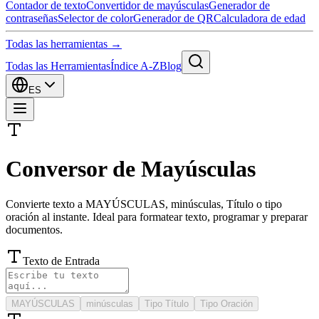
Contador de texto
Convertidor de mayúsculas
Generador de
contraseñas
Selector de color
Generador de QR
Calculadora de edad
Todas las herramientas →
Todas las Herramientas
Índice A-Z
Blog
ES
Conversor de Mayúsculas
Convierte texto a MAYÚSCULAS, minúsculas, Título o tipo
oración al instante. Ideal para formatear texto, programar y preparar
documentos.
Texto de Entrada
MAYÚSCULAS
minúsculas
Tipo Título
Tipo Oración