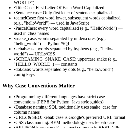
WORLD")
•
Title Case: First Letter Of Each Word Capitalized
•
Sentence case: Only first letter of sentence capitalized
•
camelCase: first word lower, subsequent words capitalized
(e.g., "helloWorld") — used in JavaScript
•
PascalCase: every word capitalized (e.g., "HelloWorld") —
used in class names
•
snake_case: words separated by underscores (e.g.,
"hello_world") — Python/SQL
•
kebab-case: words separated by hyphens (e.g., "hello-
world") — URLs/CSS
•
SCREAMING_SNAKE_CASE: uppercase snake (e.g.,
"HELLO_WORLD") — constants
•
dot.case: words separated by dots (e.g., "hello.world") —
config keys
Why Case Conventions Matter
•
Programming: different languages have strict case
conventions (PEP 8 for Python, Java style guides)
•
Database naming: SQL traditionally uses snake_case for
column names
•
URLs & SEO: kebab-case is Google's preferred URL format
•
CSS class naming: BEM methodology uses kebab-case
•
API JSON keys: camelCase most common in REST APIs