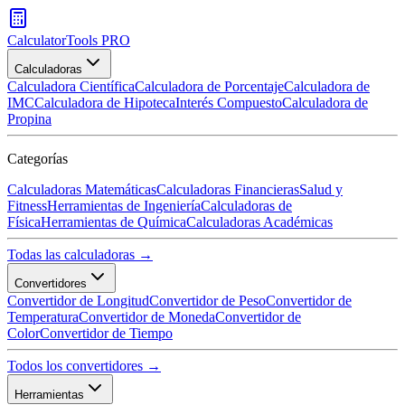
CalculatorTools PRO
Calculadoras
Calculadora Científica
Calculadora de Porcentaje
Calculadora de
IMC
Calculadora de Hipoteca
Interés Compuesto
Calculadora de
Propina
Categorías
Calculadoras Matemáticas
Calculadoras Financieras
Salud y
Fitness
Herramientas de Ingeniería
Calculadoras de
Física
Herramientas de Química
Calculadoras Académicas
Todas las calculadoras →
Convertidores
Convertidor de Longitud
Convertidor de Peso
Convertidor de
Temperatura
Convertidor de Moneda
Convertidor de
Color
Convertidor de Tiempo
Todos los convertidores →
Herramientas