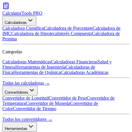
CalculatorTools PRO
Calculadoras
Calculadora Científica
Calculadora de Porcentaje
Calculadora de
IMC
Calculadora de Hipoteca
Interés Compuesto
Calculadora de
Propina
Categorías
Calculadoras Matemáticas
Calculadoras Financieras
Salud y
Fitness
Herramientas de Ingeniería
Calculadoras de
Física
Herramientas de Química
Calculadoras Académicas
Todas las calculadoras →
Convertidores
Convertidor de Longitud
Convertidor de Peso
Convertidor de
Temperatura
Convertidor de Moneda
Convertidor de
Color
Convertidor de Tiempo
Todos los convertidores →
Herramientas