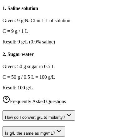
1
.
Saline solution
Given:
9 g NaCl in 1 L of solution
C = 9 g / 1 L
Result:
9 g/L (0.9% saline)
2
.
Sugar water
Given:
50 g sugar in 0.5 L
C = 50 g / 0.5 L = 100 g/L
Result:
100 g/L
Frequently Asked Questions
How do I convert g/L to molarity?
Is g/L the same as mg/mL?