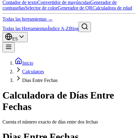
Contador de texto
Convertidor de mayúsculas
Generador de
contraseñas
Selector de color
Generador de QR
Calculadora de edad
Todas las herramientas →
Todas las Herramientas
Índice A-Z
Blog
ES
Inicio
Calculators
Dias Entre Fechas
Calculadora de Días Entre
Fechas
Cuenta el número exacto de días entre dos fechas
Dias Entre Fechas