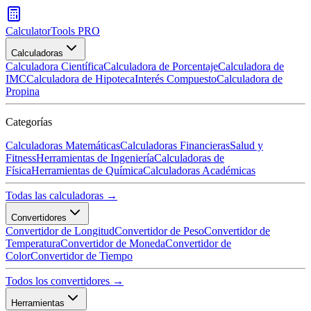
CalculatorTools PRO
Calculadoras
Calculadora Científica
Calculadora de Porcentaje
Calculadora de
IMC
Calculadora de Hipoteca
Interés Compuesto
Calculadora de
Propina
Categorías
Calculadoras Matemáticas
Calculadoras Financieras
Salud y
Fitness
Herramientas de Ingeniería
Calculadoras de
Física
Herramientas de Química
Calculadoras Académicas
Todas las calculadoras →
Convertidores
Convertidor de Longitud
Convertidor de Peso
Convertidor de
Temperatura
Convertidor de Moneda
Convertidor de
Color
Convertidor de Tiempo
Todos los convertidores →
Herramientas