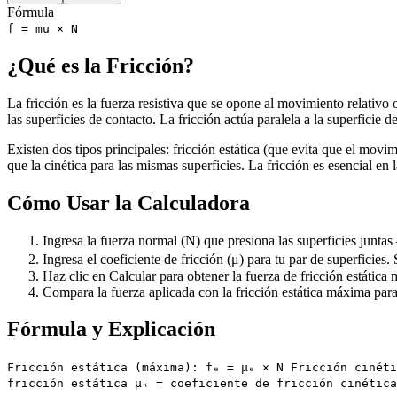
Fórmula
f = mu × N
¿Qué es la Fricción?
La fricción es la fuerza resistiva que se opone al movimiento relativo
las superficies de contacto. La fricción actúa paralela a la superficie
Existen dos tipos principales: fricción estática (que evita que el mov
que la cinética para las mismas superficies. La fricción es esencial e
Cómo Usar la Calculadora
Ingresa la fuerza normal (N) que presiona las superficies junta
Ingresa el coeficiente de fricción (μ) para tu par de superficies. 
Haz clic en Calcular para obtener la fuerza de fricción estátic
Compara la fuerza aplicada con la fricción estática máxima para 
Fórmula y Explicación
Fricción estática (máxima): fₑ = μₑ × N Fricción cinéti
fricción estática μₖ = coeficiente de fricción cinética