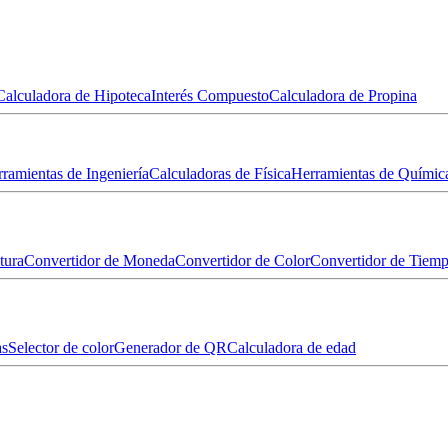
Calculadora de Hipoteca
Interés Compuesto
Calculadora de Propina
ramientas de Ingeniería
Calculadoras de Física
Herramientas de Químic
tura
Convertidor de Moneda
Convertidor de Color
Convertidor de Tiem
as
Selector de color
Generador de QR
Calculadora de edad