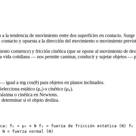
 o a la tendencia de movimiento entre dos superficies en contacto. Surge
 de contacto y opuesta a la dirección del movimiento o movimiento previs
imiento comience) y fricción cinética (que se opone al movimiento de des
n la vida cotidiana — nos permite caminar, conducir y sujetar objetos —
s — igual a mg cos(θ) para objetos en planos inclinados.
Selecciona estático (μₛ) o cinético (μₖ).
a máxima o cinética en Newtons.
determinar si el objeto desliza.
ca: fₖ = μₖ × N fₑ = fuerza de fricción estática (N) fₖ 
 N = fuerza normal (N)