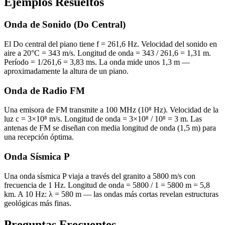
Ejemplos Resueltos
Onda de Sonido (Do Central)
El Do central del piano tiene f = 261,6 Hz. Velocidad del sonido en
aire a 20°C = 343 m/s. Longitud de onda = 343 / 261,6 = 1,31 m.
Período = 1/261,6 = 3,83 ms. La onda mide unos 1,3 m —
aproximadamente la altura de un piano.
Onda de Radio FM
Una emisora de FM transmite a 100 MHz (10⁸ Hz). Velocidad de la
luz c = 3×10⁸ m/s. Longitud de onda = 3×10⁸ / 10⁸ = 3 m. Las
antenas de FM se diseñan con media longitud de onda (1,5 m) para
una recepción óptima.
Onda Sísmica P
Una onda sísmica P viaja a través del granito a 5800 m/s con
frecuencia de 1 Hz. Longitud de onda = 5800 / 1 = 5800 m = 5,8
km. A 10 Hz: λ = 580 m — las ondas más cortas revelan estructuras
geológicas más finas.
Preguntas Frecuentes