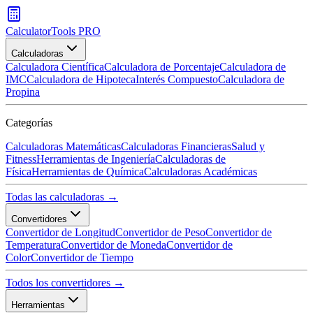
CalculatorTools PRO
Calculadoras
Calculadora Científica
Calculadora de Porcentaje
Calculadora de
IMC
Calculadora de Hipoteca
Interés Compuesto
Calculadora de
Propina
Categorías
Calculadoras Matemáticas
Calculadoras Financieras
Salud y
Fitness
Herramientas de Ingeniería
Calculadoras de
Física
Herramientas de Química
Calculadoras Académicas
Todas las calculadoras →
Convertidores
Convertidor de Longitud
Convertidor de Peso
Convertidor de
Temperatura
Convertidor de Moneda
Convertidor de
Color
Convertidor de Tiempo
Todos los convertidores →
Herramientas