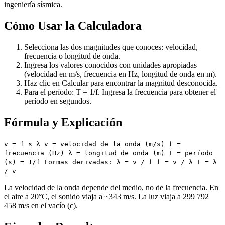
ingeniería sísmica.
Cómo Usar la Calculadora
Selecciona las dos magnitudes que conoces: velocidad,
frecuencia o longitud de onda.
Ingresa los valores conocidos con unidades apropiadas
(velocidad en m/s, frecuencia en Hz, longitud de onda en m).
Haz clic en Calcular para encontrar la magnitud desconocida.
Para el período: T = 1/f. Ingresa la frecuencia para obtener el
período en segundos.
Fórmula y Explicación
v = f × λ v = velocidad de la onda (m/s) f =
frecuencia (Hz) λ = longitud de onda (m) T = período
(s) = 1/f Formas derivadas: λ = v / f f = v / λ T = λ
/ v
La velocidad de la onda depende del medio, no de la frecuencia. En
el aire a 20°C, el sonido viaja a ~343 m/s. La luz viaja a 299 792
458 m/s en el vacío (c).