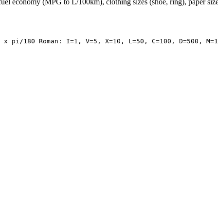
fuel economy (MPG to L/100km), clothing sizes (shoe, ring), paper siz
 x pi/180 Roman: I=1, V=5, X=10, L=50, C=100, D=500, M=1