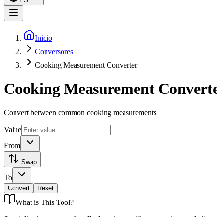
ES
Inicio
Conversores
Cooking Measurement Converter
Cooking Measurement Convert
Convert between common cooking measurements
Value
From
Swap
To
Convert
Reset
What is
This Tool
?