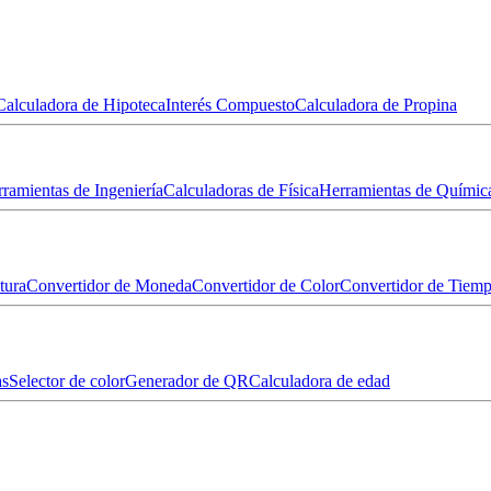
Calculadora de Hipoteca
Interés Compuesto
Calculadora de Propina
ramientas de Ingeniería
Calculadoras de Física
Herramientas de Químic
tura
Convertidor de Moneda
Convertidor de Color
Convertidor de Tiem
as
Selector de color
Generador de QR
Calculadora de edad