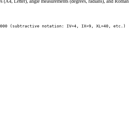
es (A4, Letter), angle measurements (degrees, radians), and Roman
000 (subtractive notation: IV=4, IX=9, XL=40, etc.)