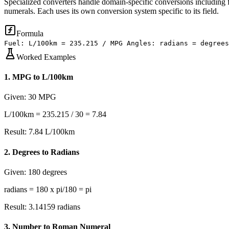
Specialized converters handle domain-specific conversions including 
numerals. Each uses its own conversion system specific to its field.
Formula
Fuel: L/100km = 235.215 / MPG Angles: radians = degrees
Worked Examples
1
.
MPG to L/100km
Given:
30 MPG
L/100km = 235.215 / 30 = 7.84
Result:
7.84 L/100km
2
.
Degrees to Radians
Given:
180 degrees
radians = 180 x pi/180 = pi
Result:
3.14159 radians
3
.
Number to Roman Numeral