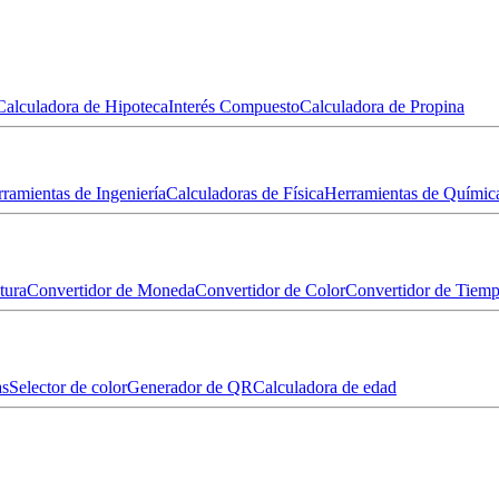
Calculadora de Hipoteca
Interés Compuesto
Calculadora de Propina
ramientas de Ingeniería
Calculadoras de Física
Herramientas de Químic
tura
Convertidor de Moneda
Convertidor de Color
Convertidor de Tiem
as
Selector de color
Generador de QR
Calculadora de edad