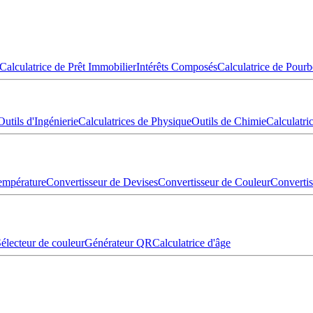
Calculatrice de Prêt Immobilier
Intérêts Composés
Calculatrice de Pourb
Outils d'Ingénierie
Calculatrices de Physique
Outils de Chimie
Calculatr
empérature
Convertisseur de Devises
Convertisseur de Couleur
Converti
électeur de couleur
Générateur QR
Calculatrice d'âge