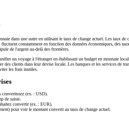
?
onnaie dans une autre en utilisant le taux de change actuel. Les taux de
rs fluctuent constamment en fonction des données économiques, des taux
ule de l'argent au-delà des frontières.
planifier un voyage à l'étranger en établissant un budget en monnaie loc
rer des clients dans leur devise locale. Les banques et les services de t
ter les frais inutiles.
ises
s convertissez (ex. : USD).
p de saisie.
uhaitez convertir (ex. : EUR).
ement) pour voir le montant converti au taux de change actuel.