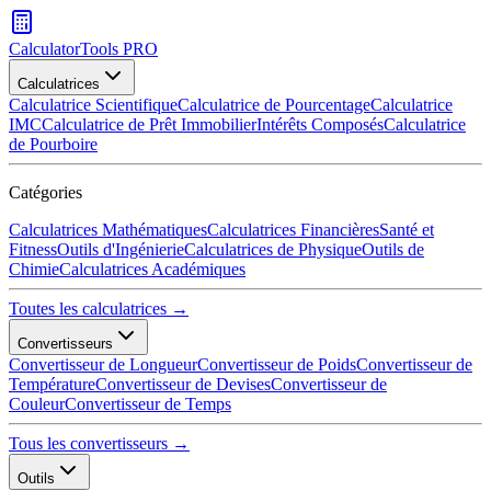
CalculatorTools PRO
Calculatrices
Calculatrice Scientifique
Calculatrice de Pourcentage
Calculatrice
IMC
Calculatrice de Prêt Immobilier
Intérêts Composés
Calculatrice
de Pourboire
Catégories
Calculatrices Mathématiques
Calculatrices Financières
Santé et
Fitness
Outils d'Ingénierie
Calculatrices de Physique
Outils de
Chimie
Calculatrices Académiques
Toutes les calculatrices →
Convertisseurs
Convertisseur de Longueur
Convertisseur de Poids
Convertisseur de
Température
Convertisseur de Devises
Convertisseur de
Couleur
Convertisseur de Temps
Tous les convertisseurs →
Outils