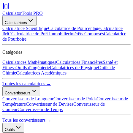
CalculatorTools PRO
Calculatrices
Calculatrice Scientifique
Calculatrice de Pourcentage
Calculatrice
IMC
Calculatrice de Prêt Immobilier
Intérêts Composés
Calculatrice
de Pourboire
Catégories
Calculatrices Mathématiques
Calculatrices Financières
Santé et
Fitness
Outils d'Ingénierie
Calculatrices de Physique
Outils de
Chimie
Calculatrices Académiques
Toutes les calculatrices →
Convertisseurs
Convertisseur de Longueur
Convertisseur de Poids
Convertisseur de
Température
Convertisseur de Devises
Convertisseur de
Couleur
Convertisseur de Temps
Tous les convertisseurs →
Outils