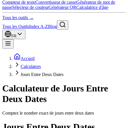
Compteur de texte
Convertisseur de casse
Générateur de mot de
passe
Sélecteur de couleur
Générateur QR
Calculatrice d'âge
Tous les outils →
Tous les Outils
Index A-Z
Blog
FR
Accueil
Calculators
Jours Entre Deux Dates
Calculateur de Jours Entre
Deux Dates
Comptez le nombre exact de jours entre deux dates
Jours Entre Deux Dates