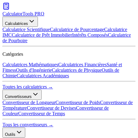
CalculatorTools PRO
Calculatrices
Calculatrice Scientifique
Calculatrice de Pourcentage
Calculatrice
IMC
Calculatrice de Prêt Immobilier
Intérêts Composés
Calculatrice
de Pourboire
Catégories
Calculatrices Mathématiques
Calculatrices Financières
Santé et
Fitness
Outils d'Ingénierie
Calculatrices de Physique
Outils de
Chimie
Calculatrices Académiques
Toutes les calculatrices →
Convertisseurs
Convertisseur de Longueur
Convertisseur de Poids
Convertisseur de
Température
Convertisseur de Devises
Convertisseur de
Couleur
Convertisseur de Temps
Tous les convertisseurs →
Outils