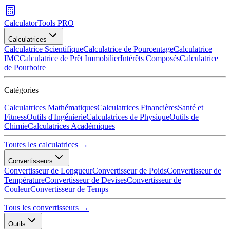
CalculatorTools PRO
Calculatrices
Calculatrice Scientifique
Calculatrice de Pourcentage
Calculatrice
IMC
Calculatrice de Prêt Immobilier
Intérêts Composés
Calculatrice
de Pourboire
Catégories
Calculatrices Mathématiques
Calculatrices Financières
Santé et
Fitness
Outils d'Ingénierie
Calculatrices de Physique
Outils de
Chimie
Calculatrices Académiques
Toutes les calculatrices →
Convertisseurs
Convertisseur de Longueur
Convertisseur de Poids
Convertisseur de
Température
Convertisseur de Devises
Convertisseur de
Couleur
Convertisseur de Temps
Tous les convertisseurs →
Outils