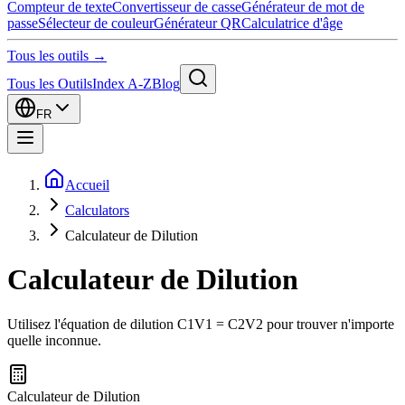
Compteur de texte
Convertisseur de casse
Générateur de mot de
passe
Sélecteur de couleur
Générateur QR
Calculatrice d'âge
Tous les outils →
Tous les Outils
Index A-Z
Blog
FR
Accueil
Calculators
Calculateur de Dilution
Calculateur de Dilution
Utilisez l'équation de dilution C1V1 = C2V2 pour trouver n'importe
quelle inconnue.
Calculateur de Dilution