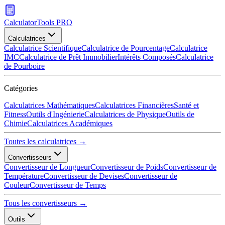
CalculatorTools PRO
Calculatrices
Calculatrice Scientifique
Calculatrice de Pourcentage
Calculatrice
IMC
Calculatrice de Prêt Immobilier
Intérêts Composés
Calculatrice
de Pourboire
Catégories
Calculatrices Mathématiques
Calculatrices Financières
Santé et
Fitness
Outils d'Ingénierie
Calculatrices de Physique
Outils de
Chimie
Calculatrices Académiques
Toutes les calculatrices →
Convertisseurs
Convertisseur de Longueur
Convertisseur de Poids
Convertisseur de
Température
Convertisseur de Devises
Convertisseur de
Couleur
Convertisseur de Temps
Tous les convertisseurs →
Outils