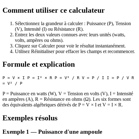
Comment utiliser ce calculateur
Sélectionnez la grandeur à calculer : Puissance (P), Tension
(V), Intensité (I) ou Résistance (R).
Entrez les deux valeurs connues avec leurs unités (watts,
volts, ampères ou ohms).
Cliquez sur Calculer pour voir le résultat instantanément.
Utilisez Réinitialiser pour effacer les champs et recommencer.
Formule et explication
P = V × I P = I² × R P = V² / R V = P / I I = P / V R
= V² / P
P = Puissance en watts (W), V = Tension en volts (V), I = Intensité
en ampères (A), R = Résistance en ohms (Ω). Les six formes sont
des équivalents algébriques dérivés de P = V × I et V = I × R.
Exemples résolus
Exemple 1 — Puissance d'une ampoule