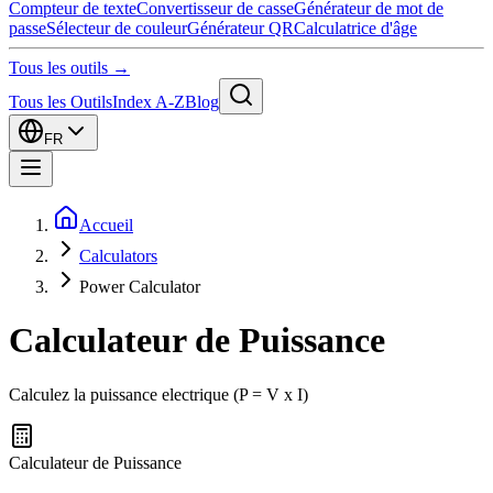
Compteur de texte
Convertisseur de casse
Générateur de mot de
passe
Sélecteur de couleur
Générateur QR
Calculatrice d'âge
Tous les outils →
Tous les Outils
Index A-Z
Blog
FR
Accueil
Calculators
Power Calculator
Calculateur de Puissance
Calculez la puissance electrique (P = V x I)
Calculateur de Puissance