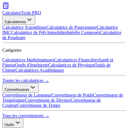
CalculatorTools PRO
Calculatrices
Calculatrice Scientifique
Calculatrice de Pourcentage
Calculatrice
IMC
Calculatrice de Prêt Immobilier
Intérêts Composés
Calculatrice
de Pourboire
Catégories
Calculatrices Mathématiques
Calculatrices Financières
Santé et
Fitness
Outils d'Ingénierie
Calculatrices de Physique
Outils de
Chimie
Calculatrices Académiques
Toutes les calculatrices →
Convertisseurs
Convertisseur de Longueur
Convertisseur de Poids
Convertisseur de
Température
Convertisseur de Devises
Convertisseur de
Couleur
Convertisseur de Temps
Tous les convertisseurs →
Outils