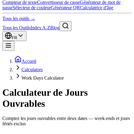
Compteur de texte
Convertisseur de casse
Générateur de mot de
passe
Sélecteur de couleur
Générateur QR
Calculatrice d'âge
Tous les outils →
Tous les Outils
Index A-Z
Blog
FR
Accueil
Calculators
Work Days Calculator
Calculateur de Jours
Ouvrables
Comptez les jours ouvrables entre deux dates — week-ends et jours
fériés exclus