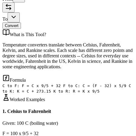
To
Convert
What is
This Tool
?
Temperature converters translate between Celsius, Fahrenheit,
Kelvin, and Rankine scales. Each scale has different zero points and
degree sizes, used in different contexts -- Celsius for everyday use
worldwide, Fahrenheit in the US, Kelvin in science, and Rankine in
some engineering applications.
Formula
C to F: F = C x 9/5 + 32 F to C: C = (F - 32) x 5/9 C
to K: K = C + 273.15 K to R: R = K x 9/5
Worked Examples
1
.
Celsius to Fahrenheit
Given:
100 C (boiling water)
F = 100 x 9/5 + 32