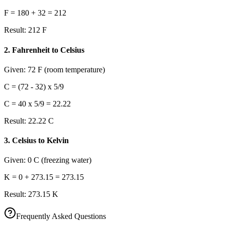
F = 180 + 32 = 212
Result:
212 F
2
.
Fahrenheit to Celsius
Given:
72 F (room temperature)
C = (72 - 32) x 5/9
C = 40 x 5/9 = 22.22
Result:
22.22 C
3
.
Celsius to Kelvin
Given:
0 C (freezing water)
K = 0 + 273.15 = 273.15
Result:
273.15 K
Frequently Asked Questions