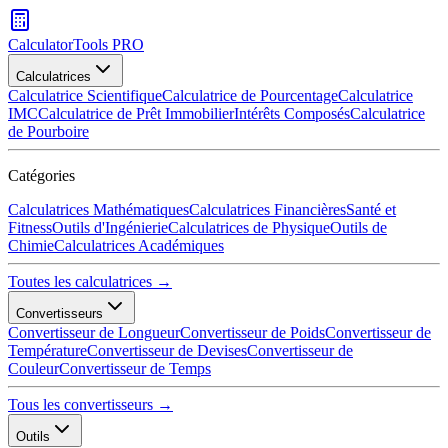
CalculatorTools PRO
Calculatrices
Calculatrice Scientifique
Calculatrice de Pourcentage
Calculatrice
IMC
Calculatrice de Prêt Immobilier
Intérêts Composés
Calculatrice
de Pourboire
Catégories
Calculatrices Mathématiques
Calculatrices Financières
Santé et
Fitness
Outils d'Ingénierie
Calculatrices de Physique
Outils de
Chimie
Calculatrices Académiques
Toutes les calculatrices →
Convertisseurs
Convertisseur de Longueur
Convertisseur de Poids
Convertisseur de
Température
Convertisseur de Devises
Convertisseur de
Couleur
Convertisseur de Temps
Tous les convertisseurs →
Outils