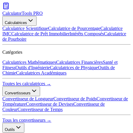
CalculatorTools PRO
Calculatrices
Calculatrice Scientifique
Calculatrice de Pourcentage
Calculatrice
IMC
Calculatrice de Prêt Immobilier
Intérêts Composés
Calculatrice
de Pourboire
Catégories
Calculatrices Mathématiques
Calculatrices Financières
Santé et
Fitness
Outils d'Ingénierie
Calculatrices de Physique
Outils de
Chimie
Calculatrices Académiques
Toutes les calculatrices →
Convertisseurs
Convertisseur de Longueur
Convertisseur de Poids
Convertisseur de
Température
Convertisseur de Devises
Convertisseur de
Couleur
Convertisseur de Temps
Tous les convertisseurs →
Outils