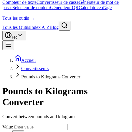
Compteur de texte
Convertisseur de casse
Générateur de mot de
passe
Sélecteur de couleur
Générateur QR
Calculatrice d'âge
Tous les outils →
Tous les Outils
Index A-Z
Blog
FR
Accueil
Convertisseurs
Pounds to Kilograms Converter
Pounds to Kilograms
Converter
Convert between pounds and kilograms
Value