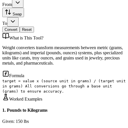
From
Swap
To
Convert
Reset
What is
This Tool
?
Weight converters transform measurements between metric (grams,
kilograms) and imperial (pounds, ounces) systems, plus specialized
units like carats, troy ounces, and grains used in jewelry, precious
metals, and pharmaceuticals.
Formula
target = value x (source unit in grams) / (target unit
in grams) All conversions go through a base unit
(grams) to ensure accuracy.
Worked Examples
1
.
Pounds to Kilograms
Given:
150 lbs