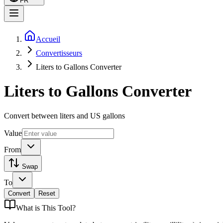
FR
Accueil
Convertisseurs
Liters to Gallons Converter
Liters to Gallons Converter
Convert between liters and US gallons
Value
From
Swap
To
Convert
Reset
What is
This Tool
?