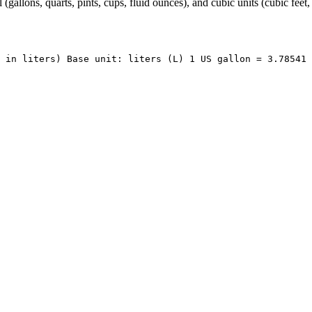
l (gallons, quarts, pints, cups, fluid ounces), and cubic units (cubic fee
 in liters) Base unit: liters (L) 1 US gallon = 3.78541 