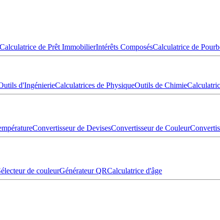
Calculatrice de Prêt Immobilier
Intérêts Composés
Calculatrice de Pourb
Outils d'Ingénierie
Calculatrices de Physique
Outils de Chimie
Calculatr
empérature
Convertisseur de Devises
Convertisseur de Couleur
Converti
électeur de couleur
Générateur QR
Calculatrice d'âge