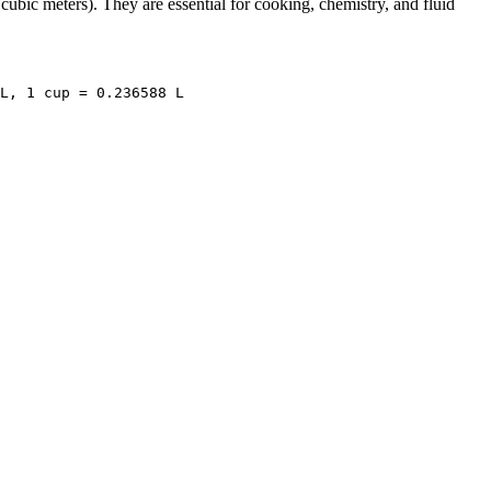
t, cubic meters). They are essential for cooking, chemistry, and fluid
L, 1 cup = 0.236588 L