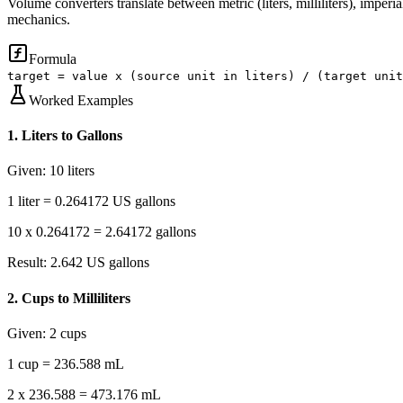
Volume converters translate between metric (liters, milliliters), imperia
mechanics.
Formula
target = value x (source unit in liters) / (target unit
Worked Examples
1
.
Liters to Gallons
Given:
10 liters
1 liter = 0.264172 US gallons
10 x 0.264172 = 2.64172 gallons
Result:
2.642 US gallons
2
.
Cups to Milliliters
Given:
2 cups
1 cup = 236.588 mL
2 x 236.588 = 473.176 mL