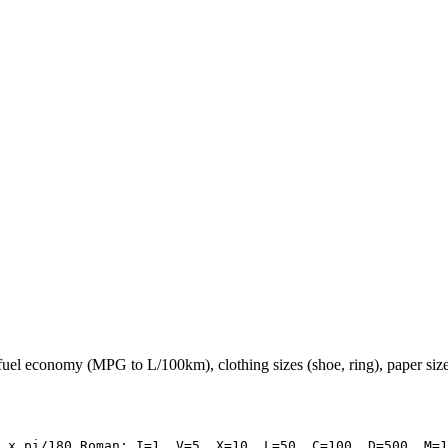
fuel economy (MPG to L/100km), clothing sizes (shoe, ring), paper siz
 x pi/180 Roman: I=1, V=5, X=10, L=50, C=100, D=500, M=1