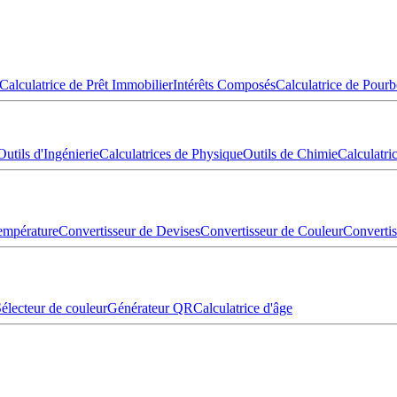
Calculatrice de Prêt Immobilier
Intérêts Composés
Calculatrice de Pourb
Outils d'Ingénierie
Calculatrices de Physique
Outils de Chimie
Calculatr
empérature
Convertisseur de Devises
Convertisseur de Couleur
Converti
électeur de couleur
Générateur QR
Calculatrice d'âge