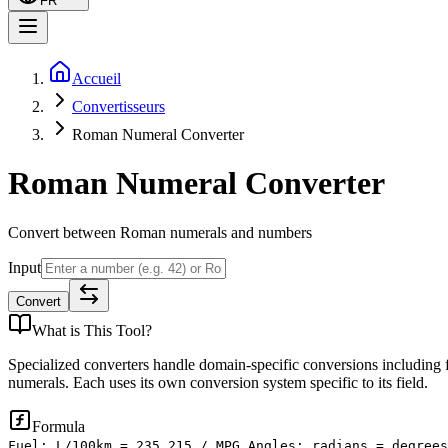
FR
Accueil
Convertisseurs
Roman Numeral Converter
Roman Numeral Converter
Convert between Roman numerals and numbers
Input
Convert
What is
This Tool
?
Specialized converters handle domain-specific conversions including 
numerals. Each uses its own conversion system specific to its field.
Formula
Fuel: L/100km = 235.215 / MPG Angles: radians = degrees