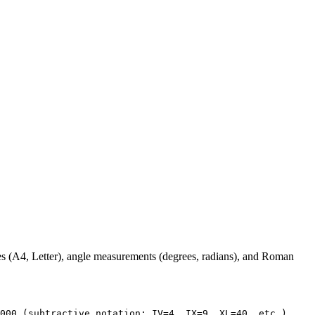
es (A4, Letter), angle measurements (degrees, radians), and Roman
000 (subtractive notation: IV=4, IX=9, XL=40, etc.)