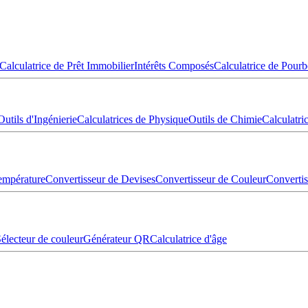
Calculatrice de Prêt Immobilier
Intérêts Composés
Calculatrice de Pourb
Outils d'Ingénierie
Calculatrices de Physique
Outils de Chimie
Calculatr
empérature
Convertisseur de Devises
Convertisseur de Couleur
Converti
électeur de couleur
Générateur QR
Calculatrice d'âge