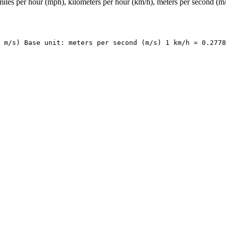
iles per hour (mph), kilometers per hour (km/h), meters per second (m/
 m/s) Base unit: meters per second (m/s) 1 km/h = 0.2778