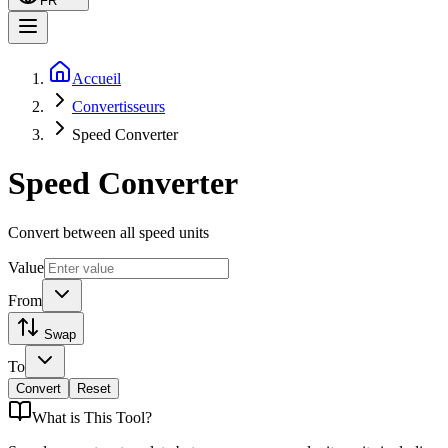
FR
Accueil
Convertisseurs
Speed Converter
Speed Converter
Convert between all speed units
Value
From
Swap
To
Convert
Reset
What is
This Tool
?