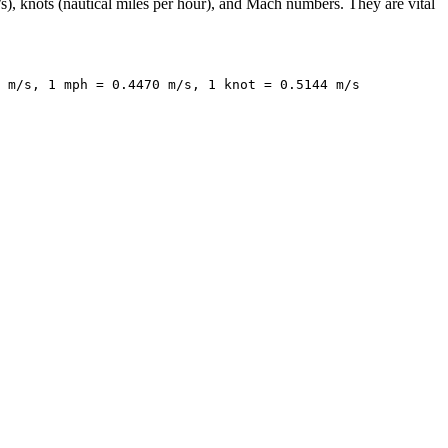
s), knots (nautical miles per hour), and Mach numbers. They are vital
 m/s, 1 mph = 0.4470 m/s, 1 knot = 0.5144 m/s