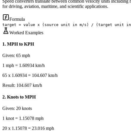
Speed converters translate between common velocity units including m
for driving, aviation, maritime, and scientific applications.
Formula
target = value x (source unit in m/s) / (target unit in
Worked Examples
1
.
MPH to KPH
Given:
65 mph
1 mph = 1.60934 km/h
65 x 1.60934 = 104.607 km/h
Result:
104.607 km/h
2
.
Knots to MPH
Given:
20 knots
1 knot = 1.15078 mph
20 x 1.15078 = 23.016 mph