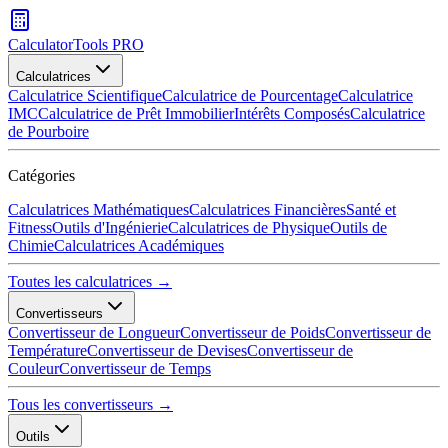
CalculatorTools PRO
Calculatrices
Calculatrice Scientifique
Calculatrice de Pourcentage
Calculatrice
IMC
Calculatrice de Prêt Immobilier
Intérêts Composés
Calculatrice
de Pourboire
Catégories
Calculatrices Mathématiques
Calculatrices Financières
Santé et
Fitness
Outils d'Ingénierie
Calculatrices de Physique
Outils de
Chimie
Calculatrices Académiques
Toutes les calculatrices →
Convertisseurs
Convertisseur de Longueur
Convertisseur de Poids
Convertisseur de
Température
Convertisseur de Devises
Convertisseur de
Couleur
Convertisseur de Temps
Tous les convertisseurs →
Outils