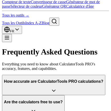
Compteur de texte
Convertisseur de casse
Générateur de mot de
passe
Sélecteur de couleur
Générateur QR
Calculatrice d'âge
Tous les outils →
Tous les Outils
Index A-Z
Blog
FR
Frequently Asked Questions
Everything you need to know about CalculatorTools PRO's
accuracy, features, and capabilities.
How accurate are CalculatorTools PRO calculations?
Are the calculators free to use?