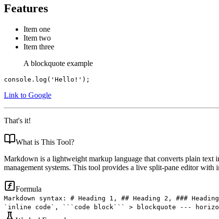
Features
Item one
Item two
Item three
A blockquote example
console.log('Hello!');
Link to Google
That's it!
What is
This Tool
?
Markdown is a lightweight markup language that converts plain text
management systems. This tool provides a live split-pane editor with i
Formula
Markdown syntax: # Heading 1, ## Heading 2, ### Heading
`inline code`, ```code block``` > blockquote --- horizo