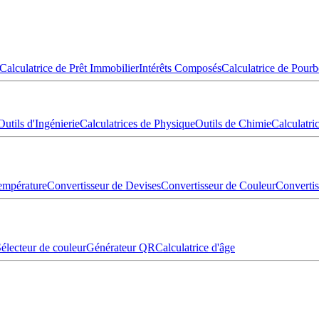
Calculatrice de Prêt Immobilier
Intérêts Composés
Calculatrice de Pourb
Outils d'Ingénierie
Calculatrices de Physique
Outils de Chimie
Calculatr
empérature
Convertisseur de Devises
Convertisseur de Couleur
Converti
électeur de couleur
Générateur QR
Calculatrice d'âge