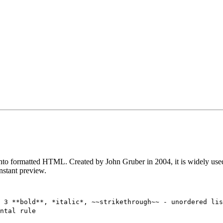
 into formatted HTML. Created by John Gruber in 2004, it is widely us
nstant preview.
 3 **bold**, *italic*, ~~strikethrough~~ - unordered lis
ntal rule