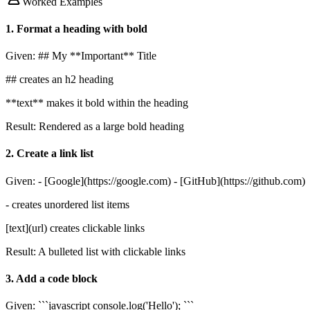
Worked Examples
1
.
Format a heading with bold
Given:
## My **Important** Title
## creates an h2 heading
**text** makes it bold within the heading
Result:
Rendered as a large bold heading
2
.
Create a link list
Given:
- [Google](https://google.com) - [GitHub](https://github.com)
- creates unordered list items
[text](url) creates clickable links
Result:
A bulleted list with clickable links
3
.
Add a code block
Given:
```javascript console.log('Hello'); ```